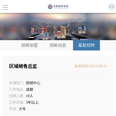
EN
集团概
招商加盟
招标信息
最新招聘
企业责
联系我
区域销售总监
发布时间:2023-04-23
所属部门:
营销中心
集团动
工作地点:
成都
招聘人数:
10人
媒体报
工作经验:
5年以上
学历:
大专
活动信