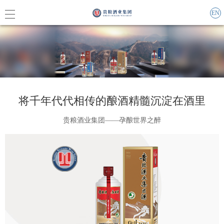
EN
集团概
将千年代代相传的酿酒精髓沉淀在酒里
企业责
贵粮酒业集团——孕酿世界之醉
联系我
集团动
媒体报
活动信