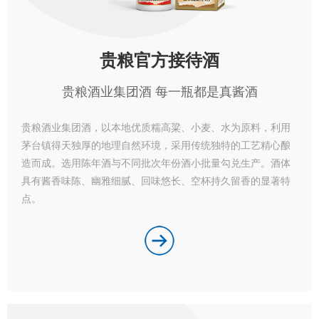
视频中
贵粮官方接待酒
产品中
贵粮酒业集团酒 每一瓶都是真酱酒
个性定
贵粮酒业集团酒，以本地优质糯高粱、小麦、水为原料，利用
茅台镇得天独厚的地理自然环境，采用传统独特的工艺精心酿
会员中
造而成。选用陈年酒与不同批次年份酒小批量勾兑生产。酒体
服务中
具有酱香味陈、幽雅细腻、回味悠长、空杯持久留香的显著特
点。
生态酿
酱酒知