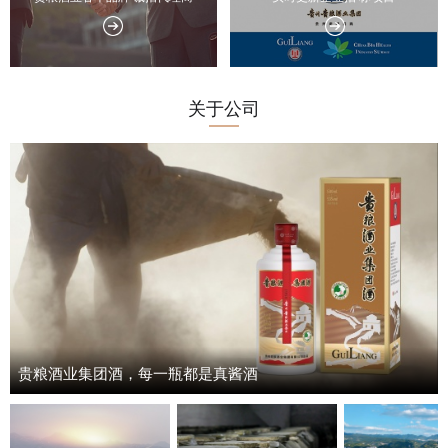
视频中
关于公司
产品中
个性定
会员中
服务中
生态酿
贵粮酒业集团酒，每一瓶都是真酱酒
酱酒知