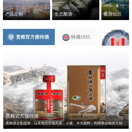
产品定制
生态酿酒
酱酒知识
招商加
招标信
贵粮官方接待酒
特调1935
最新招
贵粮官方接待酒
贵粮酒业集团酒，以本地优质糯高粱、小麦、水为原料，利用茅台镇得天独厚的地理自然环境，采用传统独特的工艺精心酿造而成。选用陈年酒与不同批次年份酒小批量勾兑生产。酒体具有酱香味陈、幽雅细腻、回味悠长、空杯持久留香的显著特点。