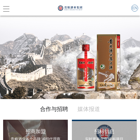
EN
集团概
企业责
联系我
集团动
合作与招聘
媒体报道
媒体报
招商加盟
招标信息
活动信
贵粮酒业各个品牌 诚招代理商
实时更新企业招 标项目