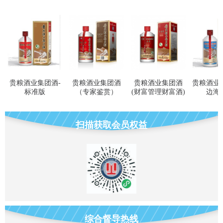
贵粮酒业集团酒-
贵粮酒业集团酒
贵粮酒业集团酒
贵粮酒业
标准版
（专家鉴赏）
(财富管理财富酒)
边海
扫描获取会员权益
特调1935
综合督导热线
贵州贵粮酒，选取优质红缨子糯高粱，精心酿造，酒体醇厚，回味悠长。
特调1935酒，酒色晶莹透亮，微黄。挂杯还有酒柱比较密集。酯香柔雅协调，空杯留香持久，入口非常柔顺细腻，回味悠长，风格明显。