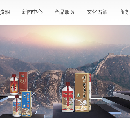
贵粮
新闻中心
产品服务
文化酱酒
商务
概况
集团动态
产品中心
生态酿酒
责任
媒体报道
个性定制
酱酒知识
我们
活动信息
会员中心
视频中心
服务中心